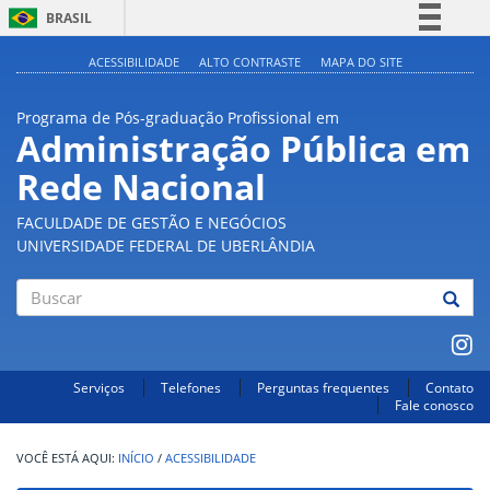
BRASIL
Simplifique!
ACESSIBILIDADE
ALTO CONTRASTE
MAPA DO SITE
Comunica BR
Programa de Pós-graduação Profissional em
Participe
Administração Pública em
Acesso à informação
Rede Nacional
Legislação
Canais
FACULDADE DE GESTÃO E NEGÓCIOS
UNIVERSIDADE FEDERAL DE UBERLÂNDIA
Buscar
Serviços
Telefones
Perguntas frequentes
Contato
Fale conosco
INÍCIO
/
ACESSIBILIDADE