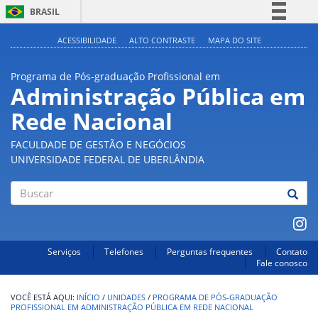
BRASIL
Simplifique!
ACESSIBILIDADE
ALTO CONTRASTE
MAPA DO SITE
Comunica BR
Programa de Pós-graduação Profissional em
Participe
Administração Pública em
Acesso à informação
Rede Nacional
Legislação
Canais
FACULDADE DE GESTÃO E NEGÓCIOS
UNIVERSIDADE FEDERAL DE UBERLÂNDIA
Buscar
Serviços
Telefones
Perguntas frequentes
Contato
Fale conosco
INÍCIO
/
UNIDADES
/
PROGRAMA DE PÓS-GRADUAÇÃO
PROFISSIONAL EM ADMINISTRAÇÃO PÚBLICA EM REDE NACIONAL