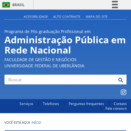
BRASIL
Simplifique!
ACESSIBILIDADE
ALTO CONTRASTE
MAPA DO SITE
Comunica BR
Programa de Pós-graduação Profissional em
Participe
Administração Pública em
Acesso à informação
Rede Nacional
Legislação
Canais
FACULDADE DE GESTÃO E NEGÓCIOS
UNIVERSIDADE FEDERAL DE UBERLÂNDIA
Buscar
Serviços
Telefones
Perguntas frequentes
Contato
Fale conosco
INÍCIO