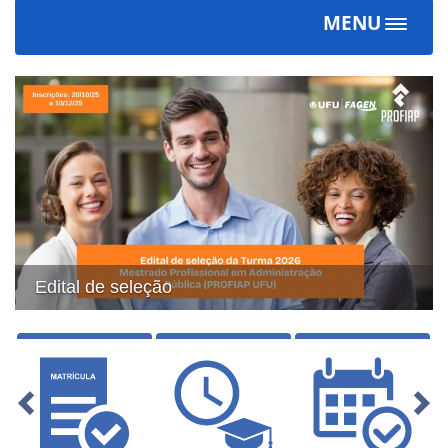
MENU
Toggle
navigat
Previous
Next
Edital de seleção