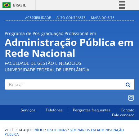
BRASIL
Simplifique!
ACESSIBILIDADE
ALTO CONTRASTE
MAPA DO SITE
Comunica BR
Programa de Pós-graduação Profissional em
Participe
Administração Pública em
Acesso à informação
Rede Nacional
Legislação
Canais
FACULDADE DE GESTÃO E NEGÓCIOS
UNIVERSIDADE FEDERAL DE UBERLÂNDIA
Buscar
Serviços
Telefones
Perguntas frequentes
Contato
Fale conosco
INÍCIO
/
DISCIPLINAS
/
SEMINÁRIOS EM ADMINISTRAÇÃO
PÚBLICA