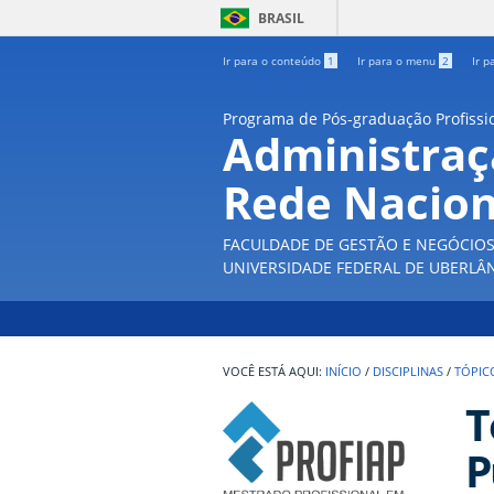
BRASIL
Ir para o conteúdo
1
Ir para o menu
2
Ir p
Programa de Pós-graduação Profissi
Administraç
Rede Nacion
FACULDADE DE GESTÃO E NEGÓCIO
UNIVERSIDADE FEDERAL DE UBERLÂ
INÍCIO
/
DISCIPLINAS
/
TÓPIC
T
P