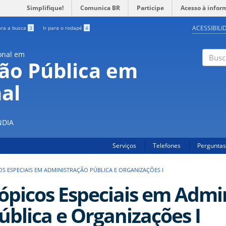
Simplifique!
Comunica BR
Participe
Acesso à infor
ACESSIBILI
ara a busca
3
Ir para o rodapé
4
onal em
ão Pública em
Buscar
al
S
NDIA
Serviços
Telefones
Perguntas
OS ESPECIAIS EM ADMINISTRAÇÃO PÚBLICA E ORGANIZAÇÕES I
ópicos Especiais em Admi
ública e Organizações I