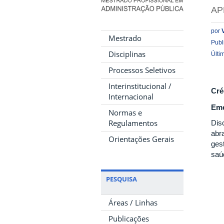
AP
por
Mestrado
Publ
Disciplinas
Últi
Processos Seletivos
Interinstitucional /
Cré
Internacional
Eme
Normas e
Regulamentos
Dis
abr
Orientações Gerais
ges
saúd
PESQUISA
Áreas / Linhas
Publicações