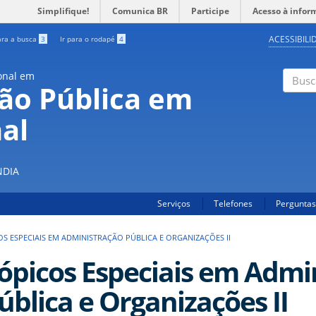
Simplifique!
Comunica BR
Participe
Acesso à infor
ACESSIBILI
ara a busca
3
Ir para o rodapé
4
onal em
ão Pública em
Buscar
al
S
NDIA
Serviços
Telefones
Perguntas
OS ESPECIAIS EM ADMINISTRAÇÃO PÚBLICA E ORGANIZAÇÕES II
ópicos Especiais em Admi
ública e Organizações II