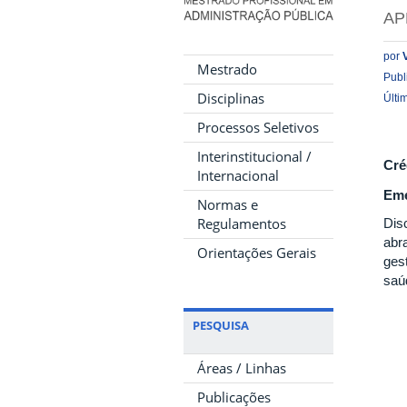
AP
por
Mestrado
Publ
Disciplinas
Últi
Processos Seletivos
Interinstitucional /
Cré
Internacional
Eme
Normas e
Regulamentos
Dis
abr
Orientações Gerais
ges
saúd
PESQUISA
Áreas / Linhas
Publicações