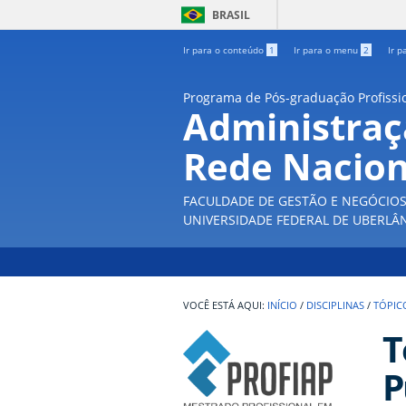
BRASIL
Ir para o conteúdo
1
Ir para o menu
2
Ir p
Programa de Pós-graduação Profissi
Administraç
Rede Nacion
FACULDADE DE GESTÃO E NEGÓCIO
UNIVERSIDADE FEDERAL DE UBERLÂ
INÍCIO
/
DISCIPLINAS
/
TÓPIC
T
P