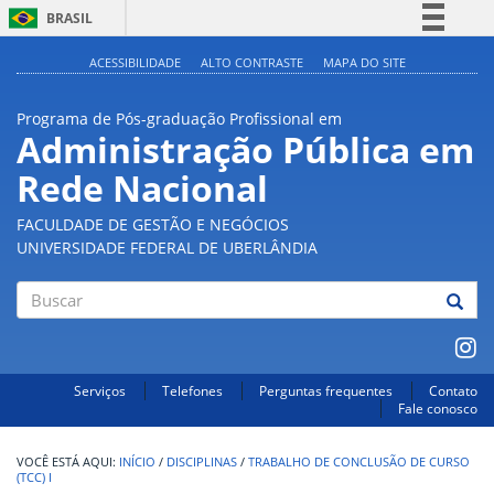
BRASIL
Simplifique!
ACESSIBILIDADE
ALTO CONTRASTE
MAPA DO SITE
Comunica BR
Programa de Pós-graduação Profissional em
Participe
Administração Pública em
Acesso à informação
Rede Nacional
Legislação
Canais
FACULDADE DE GESTÃO E NEGÓCIOS
UNIVERSIDADE FEDERAL DE UBERLÂNDIA
Buscar
Serviços
Telefones
Perguntas frequentes
Contato
Fale conosco
INÍCIO
/
DISCIPLINAS
/
TRABALHO DE CONCLUSÃO DE CURSO
(TCC) I