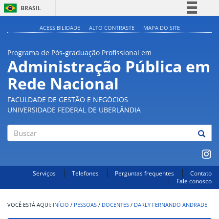
BRASIL
Simplifique!
ACESSIBILIDADE
ALTO CONTRASTE
MAPA DO SITE
Comunica BR
Programa de Pós-graduação Profissional em
Participe
Administração Pública em
Acesso à informação
Rede Nacional
Legislação
Canais
FACULDADE DE GESTÃO E NEGÓCIOS
UNIVERSIDADE FEDERAL DE UBERLÂNDIA
Buscar
Serviços
Telefones
Perguntas frequentes
Contato
Fale conosco
INÍCIO
/
PESSOAS
/
DOCENTES
/
DARLY FERNANDO ANDRADE