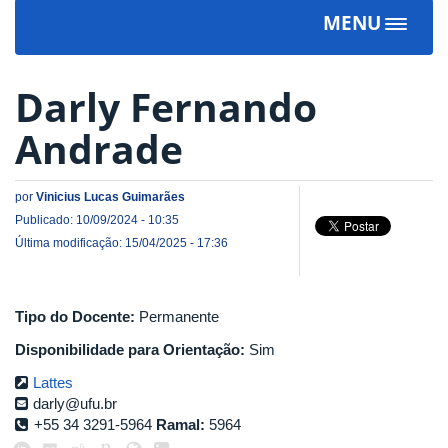
MENU
Toggle
navigat
Darly Fernando
Andrade
por
Vinicius Lucas Guimarães
Publicado: 10/09/2024 - 10:35
Última modificação: 15/04/2025 - 17:36
Tipo do Docente:
Permanente
Disponibilidade para Orientação:
Sim
Lattes
darly@ufu.br
+55 34 3291-5964
Ramal:
5964